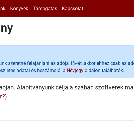
ink
Könyvek
Támogatás
Kapcsolat
ány
künk szeretné felajánlani az adója 1%-át, akkor ehhez csak az
részletes adatai és beszámolói a
Névjegy
oldalon találhatók.
apján. Alapítványunk célja a szabad szoftverek ma
r?
)