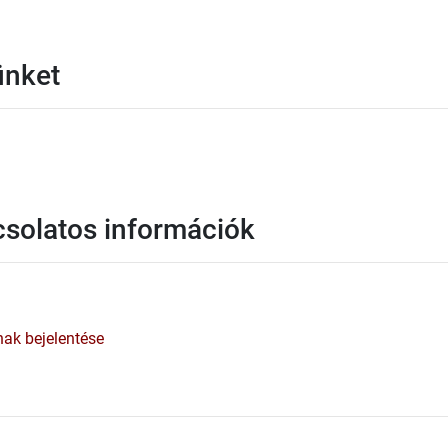
ünket
csolatos információk
inak bejelentése