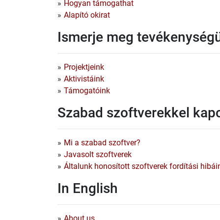
Hogyan támogathat
Alapító okirat
Ismerje meg tevékenység
Projektjeink
Aktivistáink
Támogatóink
Szabad szoftverekkel kap
Mi a szabad szoftver?
Javasolt szoftverek
Általunk honosított szoftverek fordítási hibá
In English
About us