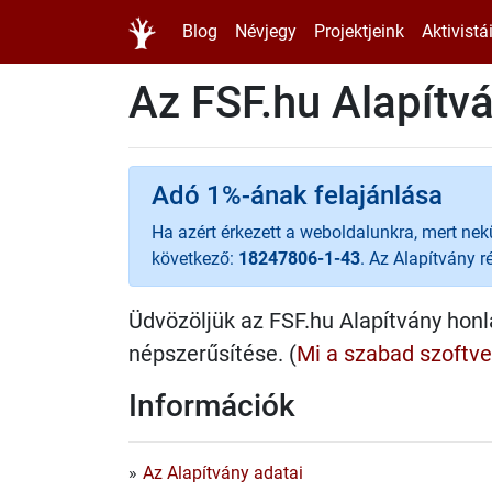
Blog
Névjegy
Projektjeink
Aktivistá
Az FSF.hu Alapítv
Adó 1%-ának felajánlása
Ha azért érkezett a weboldalunkra, mert ne
következő:
18247806-1-43
. Az Alapítvány 
Üdvözöljük az FSF.hu Alapítvány honl
népszerűsítése. (
Mi a szabad szoftve
Információk
Az Alapítvány adatai